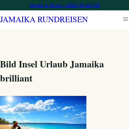
Zum
Mo–Sa, 9–19 Uhr · 05607 60 89 758
Inhalt
JAMAIKA RUNDREISEN
springen
Bild Insel Urlaub Jamaika
brilliant