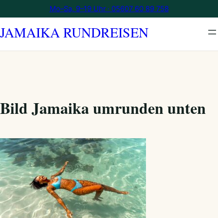
Zum
Mo–Sa, 9–19 Uhr · 05607 60 89 758
Inhalt
JAMAIKA RUNDREISEN
springen
Bild Jamaika umrunden unten