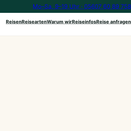
Mo–Sa, 9–19 Uhr · 05607 60 89 758
Reisen
Reisearten
Warum wir
Reiseinfos
Reise anfragen