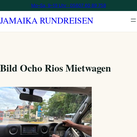
Zum
Mo–Sa, 9–19 Uhr · 05607 60 89 758
Inhalt
JAMAIKA RUNDREISEN
springen
Bild Ocho Rios Mietwagen