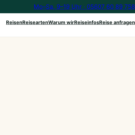
Mo–Sa, 9–19 Uhr · 05607 60 89 758
Reisen
Reisearten
Warum wir
Reiseinfos
Reise anfragen