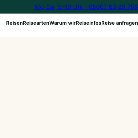
Mo–Sa, 9–19 Uhr · 05607 60 89 758
Reisen
Reisearten
Warum wir
Reiseinfos
Reise anfragen