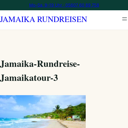
Zum
Mo–Sa, 9–19 Uhr · 05607 60 89 758
Inhalt
JAMAIKA RUNDREISEN
springen
Jamaika-Rundreise-
Jamaikatour-3