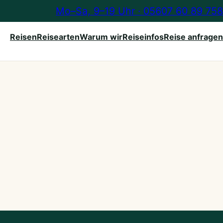
Mo–Sa, 9–19 Uhr · 05607 60 89 758
Reisen
Reisearten
Warum wir
Reiseinfos
Reise anfragen