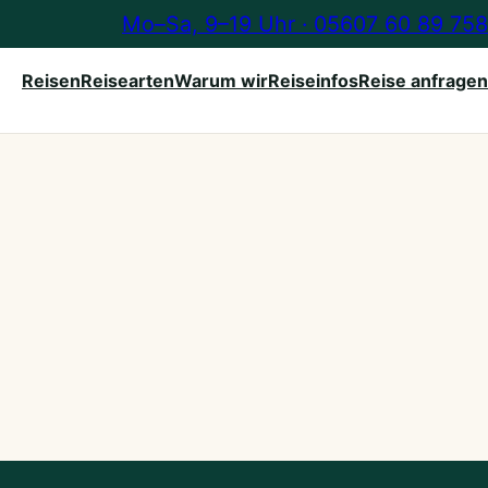
Mo–Sa, 9–19 Uhr · 05607 60 89 758
Reisen
Reisearten
Warum wir
Reiseinfos
Reise anfragen