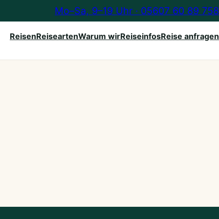
Mo–Sa, 9–19 Uhr · 05607 60 89 758
Reisen
Reisearten
Warum wir
Reiseinfos
Reise anfragen