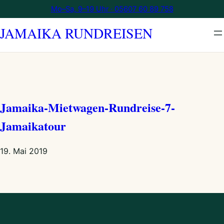
Zum
Mo–Sa, 9–19 Uhr · 05607 60 89 758
Inhalt
JAMAIKA RUNDREISEN
springen
Jamaika-Mietwagen-Rundreise-7-
Jamaikatour
19. Mai 2019